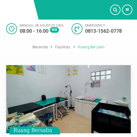
MINGGU, 09 AGUSTUS 2026
EMERGENCY
08:00 - 16:00
WIB
0813-1562-0778
Beranda
Beranda
Fasilitas
Ruang Bersalin
Profil
Bidan
Layanan Medis
Fasilitas
Artikel
Oktashop