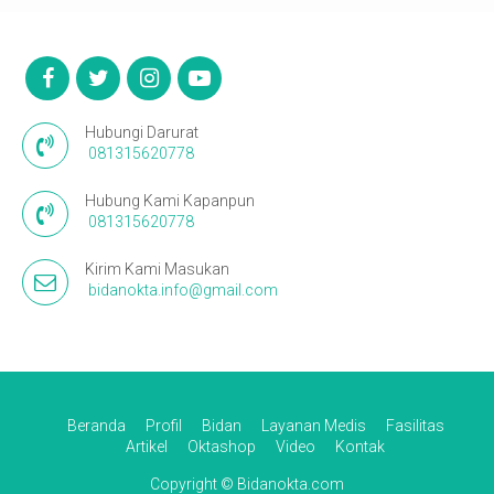
Hubungi Darurat
081315620778
Hubung Kami Kapanpun
081315620778
Kirim Kami Masukan
bidanokta.info@gmail.com
Beranda
Profil
Bidan
Layanan Medis
Fasilitas
Artikel
Oktashop
Video
Kontak
Copyright © Bidanokta.com