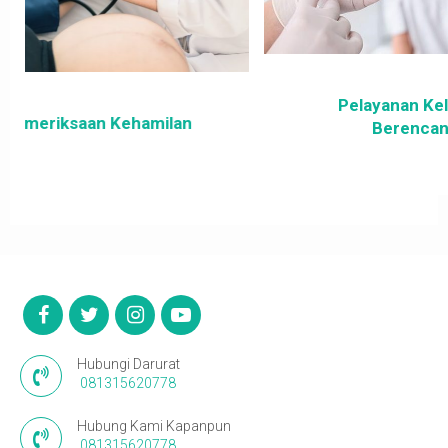
Pelayanan Keluarga
Berencana
Hubungi Darurat
081315620778
Hubung Kami Kapanpun
081315620778