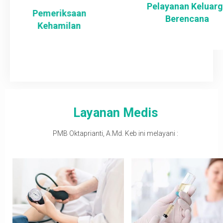
Pelayanan Keluarga
an
Berencana
n
Layanan Medis
PMB Oktaprianti, A.Md. Keb ini melayani :