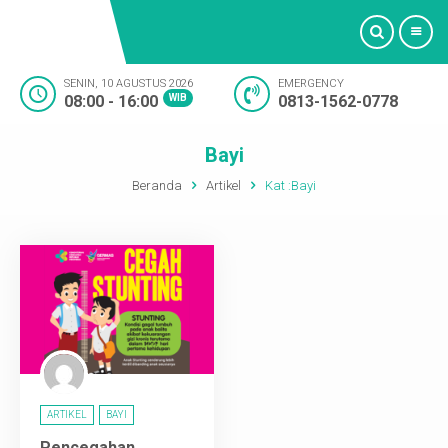
SENIN, 10 AGUSTUS 2026
EMERGENCY
08:00 - 16:00
WIB
0813-1562-0778
Beranda
Bayi
Profil
Beranda
Artikel
Kat :
Bayi
Bidan
Layanan Medis
Fasilitas
Artikel
ARTIKEL
BAYI
Oktashop
Pencegahan